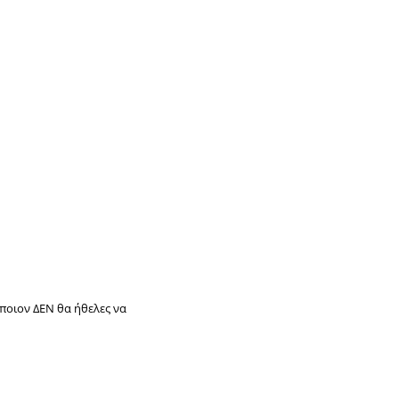
 ποιον ΔΕΝ θα ήθελες να