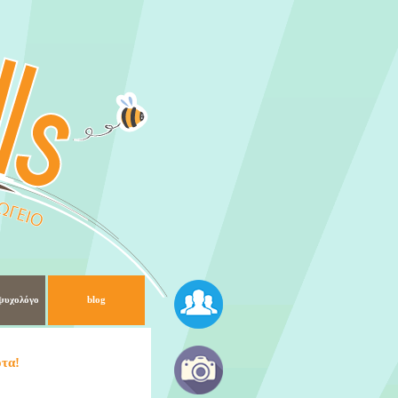
ψυχολόγο
blog
οτα!