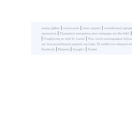
|
|
|
καλώς ήρθατε
επικοινωνία
ποιοι είμαστε
εκπαιδευτικό πρόγρ
|
προσωπικό
Εξωτερικοί συνεργάτες στον πολυχώρο του the hills!
|
|
Γνωρίζοντας το νησί St. Lucia!
Ένα «κενό εκατομμυρίων λέξεων»
για τους μεγαλύτερους μαχητές της ζωής: Τα παιδιά που πάσχουν α
|
|
|
Facebook
Pinterest
Google+
Twitter