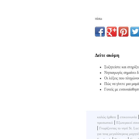
πίσω
Δείτε ακόμη
Συζητείστε και στηρίξτ
Νηπιαγωγός σημαίνει δ
Οι λέξεις που πληγώνο
Πώς να γίνετε μια μαμ
Γονείς με ενσυναίσθησ
|
καλώς ήρθατε
επικοινωνία
|
προσωπικό
Εξωτερικοί συνε
|
Γνωρίζοντας το νησί St. Luc
για τους μεγαλύτερους μαχητ
|
|