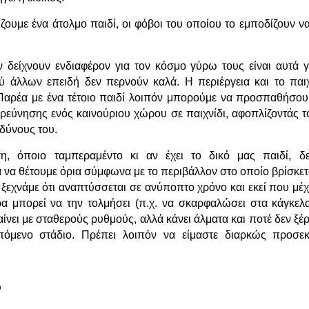
ζουμε ένα άτολμο παιδί, οι φόβοι του οποίου το εμποδίζουν 
 δείχνουν ενδιαφέρον για τον κόσμο γύρω τους είναι αυτά 
ύ άλλων επειδή δεν περνούν καλά. Η περιέργεια και το παιχ
 Παρέα με ένα τέτοιο παιδί λοιπόν μπορούμε να προσπαθήσο
ερεύνησης ενός καινούριου χώρου σε παιχνίδι, αφοπλίζοντάς τ
νδύνους του.
η, όποιο ταμπεραμέντο κι αν έχει το δικό μας παιδί, δ
να θέτουμε όρια σύμφωνα με το περιβάλλον στο οποίο βρίσκεται
ξεχνάμε ότι αναπτύσσεται σε ανύποπτο χρόνο και εκεί που μέχ
ρα μπορεί να την τολμήσει (π.χ. να σκαρφαλώσει στα κάγκελ
νει με σταθερούς ρυθμούς, αλλά κάνει άλματα και ποτέ δεν ξέ
όμενο στάδιο. Πρέπει λοιπόν να είμαστε διαρκώς προσεκτ
υ