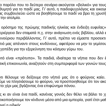
α παρόλο που το δεύτερο σενάριο ακούγεται «βολικό» για τους
ιθυμητό για το παιδί μας. Γι’ αυτό, η παιδοψυχολόγος και οικο
ας συμβουλεύει ώστε να βοηθήσουμε το παιδί να βρει τη χρυσ
 την ατολμία.
ι ορόσημο της πρώιμης παιδικής ηλικίας και ένδειξη ευφυΐας»,
ιέργεια δεν σταματά π.χ. στην ανάγνωση ενός βιβλίου, αλλά ε
ινούριου περιβάλλοντος. Γι’ αυτό, πρέπει να είμαστε προσεκτ
ιό μας απέναντι στους κινδύνους, αφετέρου να μην το γεμίσο
οχοπέδη για την εξερεύνηση του κόσμου γύρω του.
υτό είναι «πρότυπο». Τα παιδιά, ιδιαίτερα τα νήπια που δεν
τική επικοινωνία, αναζητούν στη συμπεριφορά των γονιών τους
τι θέλουμε να δείξουμε στο νήπιό μας ότι ο φούρνος καίει.
ύμε να πλησιάσουμε το φούρνο, να προσποιηθούμε ότι τον ακ
 το χέρι μας βγάζοντας ένα επιφώνημα πόνου.
κι αν είναι ένα παιδί, κανένας γονιός δεν θέλει να βάλει το 
κοποιήσουμε τον κίνδυνο μέσα από μια εμπειρία, γιατί έτσι μα
γεί η ειδικός.