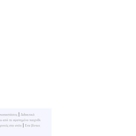
|
γκαταστάσεις
Διδακτικό
σω από το αγαπημένο παιχνίδι
|
ονείς στο σπίτι
Ενα βίντεο