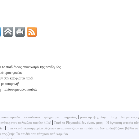
ε τα παιδιά σας στον καιρό της πανδημίας
εύτερος γονέας
υν σαν καρφιά το παιδί
ά με υπομονή!
η – Ενδυναμωμένα παιδιά
|
|
|
|
|
|
ποιοι είμαστε
εκπαιδευτικό πρόγραμμα
υπηρεσίες
ρώτα την ψυχολόγο
blog
Κτηριακές ε
|
ργάτες στον πολυχώρο του the hills!
Γιατί τα Playmobil δεν έχουν μύτη – Η άγνωστη ιστορία πί
|
ia!
Ένα «κενό εκατομμυρίων λέξεων» αντιμετωπίζουν τα παιδιά που δεν τα διαβάζουν βιβλία οι γ
ές της ζωής: Τα παιδιά που πάσχουν από καρκίνο
|