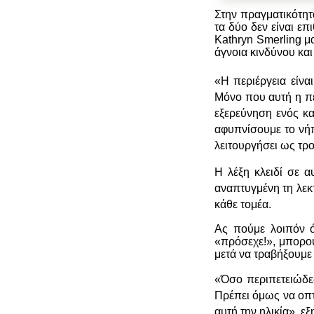
Στην πραγματικότητ
τα δύο δεν είναι επ
Kathryn Smerling μ
άγνοια κινδύνου και
«Η περιέργεια είνα
Μόνο που αυτή η περ
εξερεύνηση ενός κα
αφυπνίσουμε το νήπ
λειτουργήσει ως τρ
Η λέξη κλειδί σε α
αναπτυγμένη τη λεκ
κάθε τομέα.
Ας πούμε λοιπόν ό
«πρόσεχε!», μπορο
μετά να τραβήξουμε
«Όσο περιπετειώδες 
Πρέπει όμως να οπτι
αυτή την ηλικία», εξη