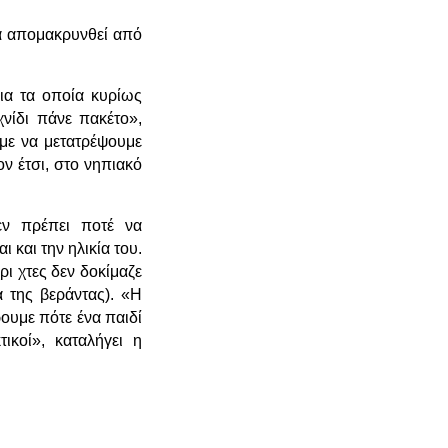
να απομακρυνθεί από
για τα οποία κυρίως
νίδι πάνε πακέτο»,
υμε να μετατρέψουμε
ον έτσι, στο νηπιακό
εν πρέπει ποτέ να
 και την ηλικία του.
ρι χτες δεν δοκίμαζε
α της βεράντας). «Η
ρουμε πότε ένα παιδί
ικοί», καταλήγει η